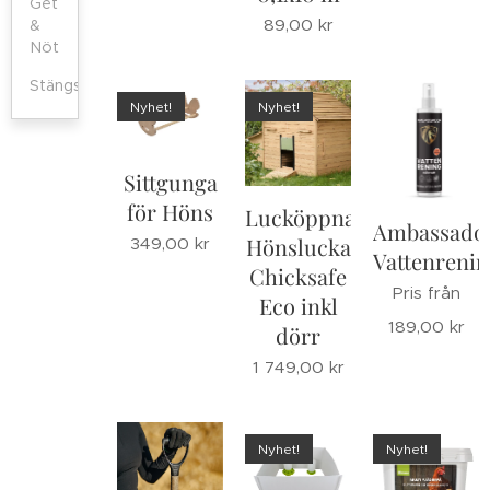
Get
89,00
kr
&
Nöt
Stängsel
Nyhet!
Nyhet!
Sittgunga
för Höns
Lucköppnare
Ambassado
Hönslucka
349,00
kr
Vattenreni
Chicksafe
Pris från
Eco inkl
189,00
kr
dörr
1 749,00
kr
Nyhet!
Nyhet!