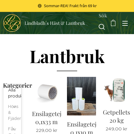
Sommar-REA! Frakt från 69 kr
Sök
Lindbladh´s Häst & Lantbruk
Lantbruk
Kategorier
Alla
produkter
Höns
Getpellets
Ensilagetejp
&
Fjäderfä
20 kg
0,1x33 m
Ensilagetejp
249,00
kr
Får,
229,00
kr
0,1x10 m