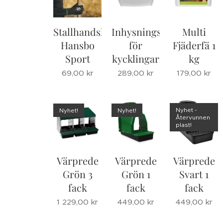
Stallhandske
Inhysningssystem
Multi
Hansbo
för
Fjäderfä 1
Sport
kycklingar
kg
69,00
kr
289,00
kr
179,00
kr
Nyhet -
Nyhet!
Nyhet!
Återvunnen
plast!
Värprede
Värprede
Värprede
Grön 3
Grön 1
Svart 1
fack
fack
fack
1 229,00
kr
449,00
kr
449,00
kr