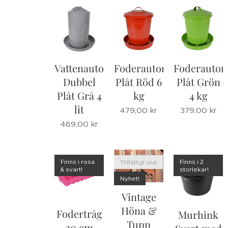
Vattenautomat
Foderautomat
Foderautom
Dubbel
Plåt Röd 6
Plåt Grön
Plåt Grå 4
kg
4 kg
lit
479,00
kr
379,00
kr
469,00
kr
Finns i rosa
Finns i 2
Tillfälligt slut
& svart!
storlekar!
Nyhet!
Vintage
Höna &
Fodertråg
Murhink
Tupp
30 cm