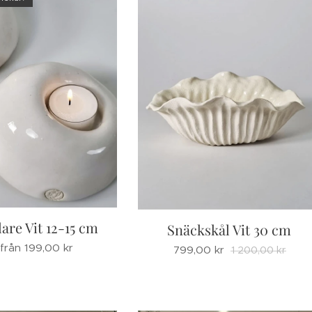
lare Vit 12-15 cm
Snäckskål Vit 30 cm
 från
199,00
kr
799,00
kr
1 200,00
kr