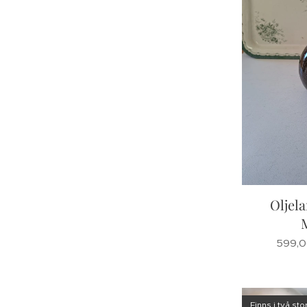
Oljel
599,
Finns i två sto