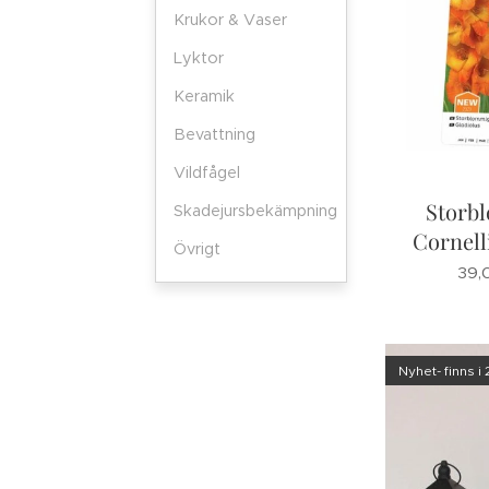
Krukor & Vaser
Lyktor
Keramik
Bevattning
Vildfågel
Storb
Skadejursbekämpning
Cornell
Övrigt
39,
Nyhet- finns i 