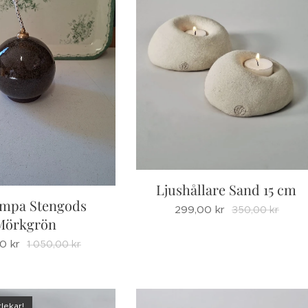
Ljushållare Sand 15 cm
ampa Stengods
299,00
kr
350,00
kr
Mörkgrön
00
kr
1 050,00
kr
rlekar!