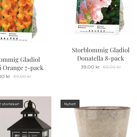
Storblommig Gladiol
Donatella 8-pack
lommig Gladiol
i Orange 7-pack
39,00
kr
69,00
kr
00
kr
69,00
kr
2 storlekar!
Nyhet!