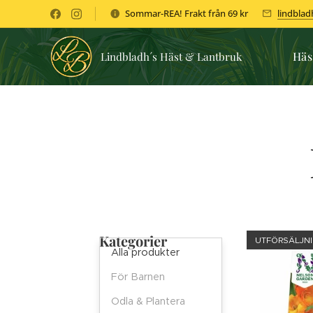
Sommar-REA! Frakt från 69 kr
lindbla
Häs
Lindbladh´s Häst & Lantbruk
Kategorier
UTFÖRSÄLJNI
Alla produkter
För Barnen
Odla & Plantera