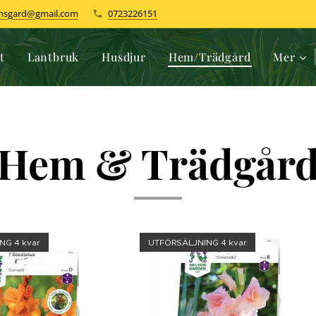
dhsgard@gmail.com
0723226151
t
Lantbruk
Husdjur
Hem/Trädgård
Mer
Hem & Trädgår
NG 4 kvar
UTFÖRSÄLJNING 4 kvar