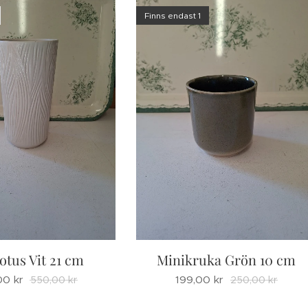
Finns endast 1
otus Vit 21 cm
Minikruka Grön 10 cm
00
kr
199,00
kr
550,00
kr
250,00
kr