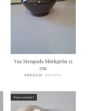
Vas Stengods Mörkgrön 15
cm
499,00
kr
850,00
kr
Finns endast 1