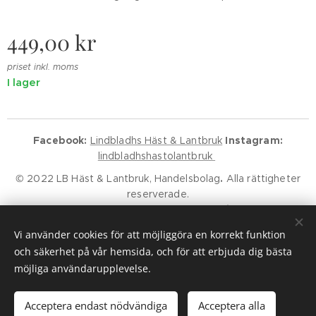
449,00
kr
priset inkl. moms
I lager
Facebook:
Lindbladhs Häst & Lantbruk
Instagram:
lindbladhshastolantbruk
© 2022 LB Häst & Lantbruk, Handelsbolag
.
Alla rättigheter
reserverade.
Godkänd för F-Skatt.
Kundservice
Klarna Villkor
Klarna Policy
Vi använder cookies för att möjliggöra en korrekt funktion
Cookies
och säkerhet på vår hemsida, och för att erbjuda dig bästa
möjliga användarupplevelse.
Lägg i kundvagnen
Acceptera endast nödvändiga
Acceptera alla