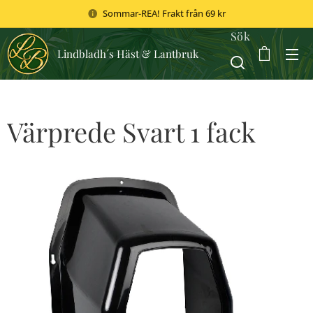
Sommar-REA! Frakt från 69 kr
Sök
Lindbladh´s Häst & Lantbruk
Värprede Svart 1 fack