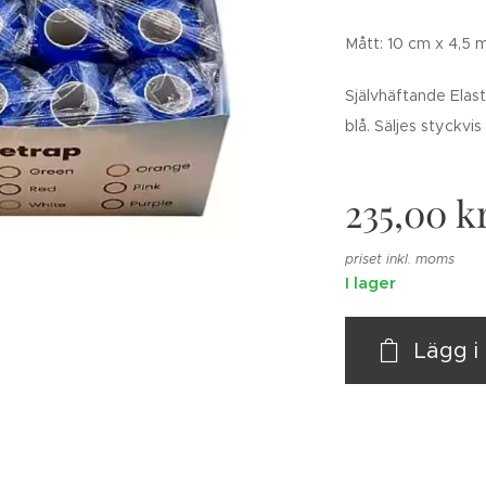
Mått: 10 cm x 4,5 
Självhäftande Elast
blå. Säljes styckvis 
235,00
k
priset inkl. moms
I lager
Lägg 