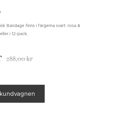
m
isk Bandage finns i färgerna svart. rosa &
eller i 12-pack.
r
288,00
kr
i kundvagnen