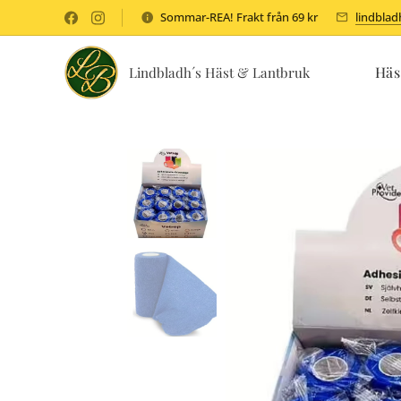
Sommar-REA! Frakt från 69 kr
lindbla
Häs
Lindbladh´s Häst & Lantbruk