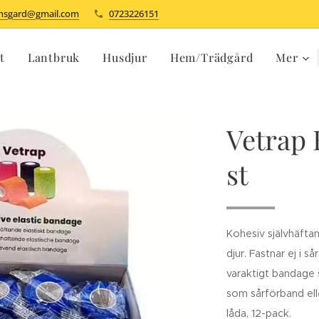
dhsgard@gmail.com
0723226151
t
Lantbruk
Husdjur
Hem/Trädgård
Mer
Vetrap 
st
Kohesiv självhäfta
djur. Fastnar ej i så
varaktigt bandage 
som sårförband ell
låda, 12-pack.