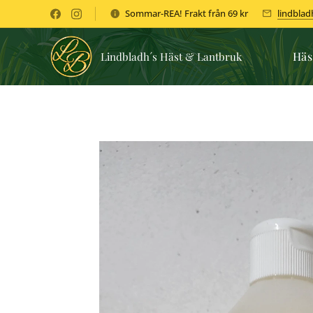
Sommar-REA! Frakt från 69 kr
lindbla
Häs
Lindbladh´s Häst & Lantbruk