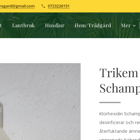
dhsgard@gmail.com
0723226151
t
Lantbruk
Husdjur
Hem/Trädgård
Mer
Trikem
Schamp
Klorhexidin Scham
desinficerar och re
återfuktande ämnen