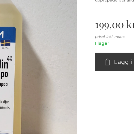
upprepade behandli
199,00
k
priset inkl. moms
I lager
Lägg 