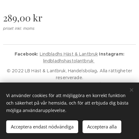
289,00
kr
priset inkl. moms
Facebook:
Lindbladhs Häst & Lantbruk
Instagram:
lindbladhshastolantbruk
© 2022 LB Häst & Lantbruk, Handelsbolag
.
Alla rättigheter
reserverade.
Godkänd för F-Skatt.
Kundservice
Klarna Villkor
Klarna Policy
Vi använder cookies för att möjliggöra en korrekt funktion
Cookies
och säkerhet på vår hemsida, och för att erbjuda dig bästa
möjliga användarupplevelse.
Lägg i kundvagnen
Acceptera endast nödvändiga
Acceptera alla