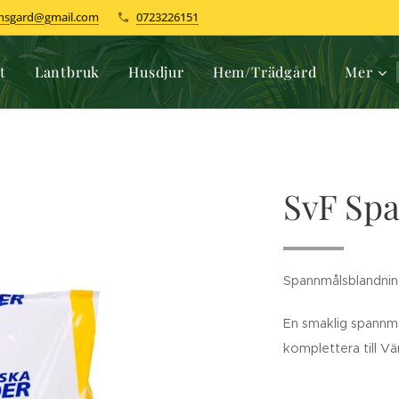
dhsgard@gmail.com
0723226151
t
Lantbruk
Husdjur
Hem/Trädgård
Mer
SvF Sp
Spannmålsblandning
En smaklig spannmå
komplettera till V