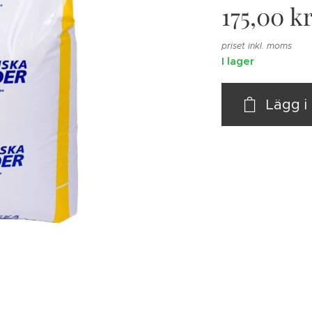
175,00
k
priset inkl. moms
I lager
Lägg 