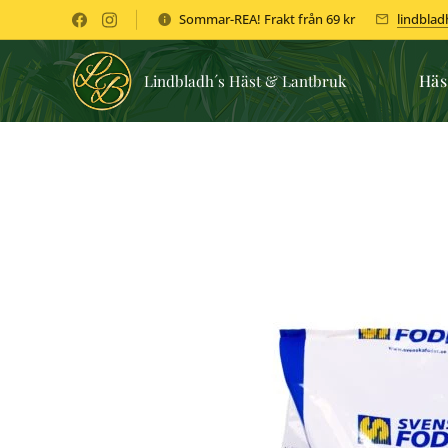
Sommar-REA! Frakt från 69 kr
lindbla
Häs
Lindbladh´s Häst & Lantbruk