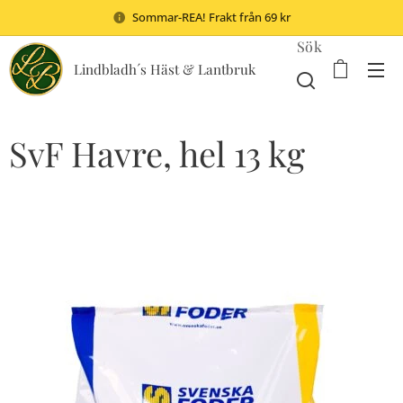
Sommar-REA! Frakt från 69 kr
Sök
Lindbladh´s Häst & Lantbruk
SvF Havre, hel 13 kg