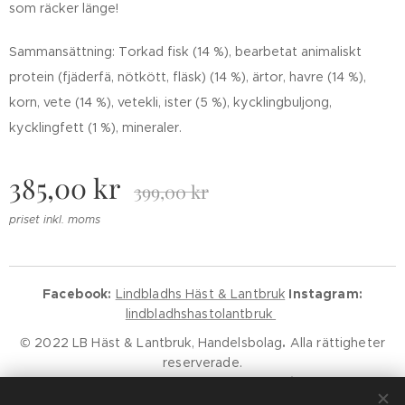
som räcker länge!
Sammansättning: Torkad fisk (14 %), bearbetat animaliskt
protein (fjäderfä, nötkött, fläsk) (14 %), ärtor, havre (14 %),
korn, vete (14 %), vetekli, ister (5 %), kycklingbuljong,
kycklingfett (1 %), mineraler.
385,00
kr
399,00
kr
priset inkl. moms
Facebook:
Lindbladhs Häst & Lantbruk
Instagram:
lindbladhshastolantbruk
© 2022 LB Häst & Lantbruk, Handelsbolag
.
Alla rättigheter
reserverade.
Godkänd för F-Skatt.
Kundservice
Klarna Villkor
Klarna Policy