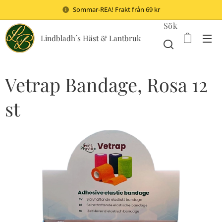
Sommar-REA! Frakt från 69 kr
Sök
Lindbladh´s Häst & Lantbruk
Vetrap Bandage, Rosa 12
st