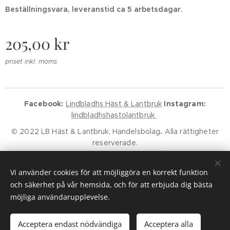
Beställningsvara, leveranstid ca 5 arbetsdagar.
205,00
kr
priset inkl. moms
Facebook:
Lindbladhs Häst & Lantbruk
Instagram:
lindbladhshastolantbruk
© 2022 LB Häst & Lantbruk, Handelsbolag
.
Alla rättigheter
reserverade.
Godkänd för F-Skatt.
Kundservice
Klarna Villkor
Klarna Policy
Vi använder cookies för att möjliggöra en korrekt funktion
Cookies
och säkerhet på vår hemsida, och för att erbjuda dig bästa
möjliga användarupplevelse.
Lägg i kundvagnen
Acceptera endast nödvändiga
Acceptera alla