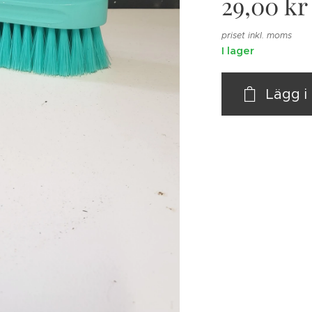
29,00
kr
priset inkl. moms
I lager
Lägg 