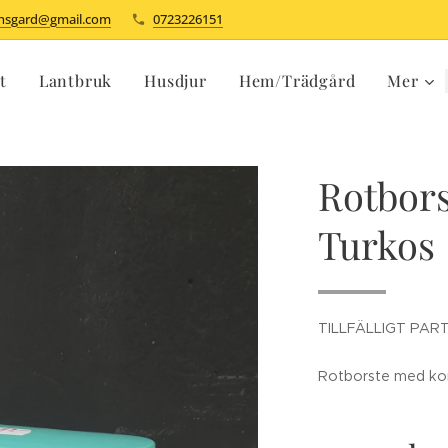
dhsgard@gmail.com
0723226151
t
Lantbruk
Husdjur
Hem/Trädgård
Mer
Rotbors
Turkos
TILLFÄLLIGT PART
Rotborste med kort 