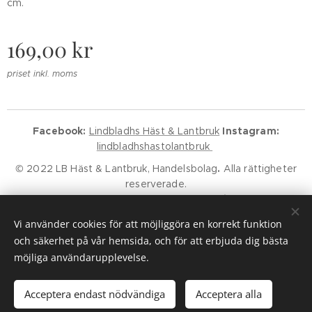
cm.
169,00
kr
priset inkl. moms
Facebook:
Lindbladhs Häst & Lantbruk
Instagram:
lindbladhshastolantbruk
© 2022 LB Häst & Lantbruk, Handelsbolag
.
Alla rättigheter
reserverade.
Godkänd för F-Skatt.
Kundservice
Klarna Villkor
Klarna Policy
Vi använder cookies för att möjliggöra en korrekt funktion
Cookies
och säkerhet på vår hemsida, och för att erbjuda dig bästa
möjliga användarupplevelse.
Lägg i kundvagnen
Acceptera endast nödvändiga
Acceptera alla