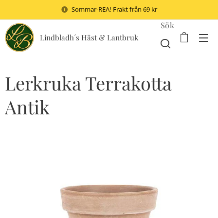
Sommar-REA! Frakt från 69 kr
Sök
Lindbladh´s Häst & Lantbruk
Lerkruka Terrakotta
Antik