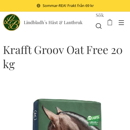
Sommar-REA! Frakt från 69 kr
Sök
Lindbladh´s Häst & Lantbruk
Krafft Groov Oat Free 20
kg