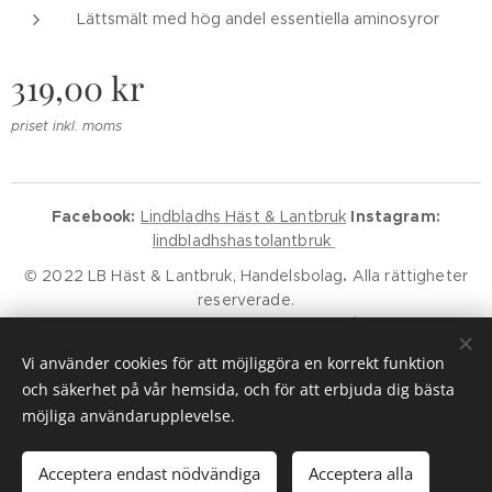
Lättsmält med hög andel essentiella aminosyror
319,00
kr
priset inkl. moms
Facebook:
Lindbladhs Häst & Lantbruk
Instagram:
lindbladhshastolantbruk
© 2022 LB Häst & Lantbruk, Handelsbolag
.
Alla rättigheter
reserverade.
Godkänd för F-Skatt.
Kundservice
Klarna Villkor
Klarna Policy
Vi använder cookies för att möjliggöra en korrekt funktion
Cookies
och säkerhet på vår hemsida, och för att erbjuda dig bästa
möjliga användarupplevelse.
Lägg i kundvagnen
Acceptera endast nödvändiga
Acceptera alla