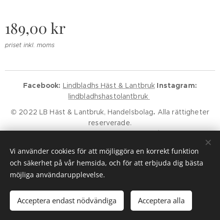
189,00
kr
priset inkl. moms
Facebook:
Lindbladhs Häst & Lantbruk
Instagram:
lindbladhshastolantbruk
© 2022 LB Häst & Lantbruk, Handelsbolag
.
Alla rättigheter
reserverade.
Godkänd för F-Skatt.
Kundservice
Klarna Villkor
Klarna Policy
Vi använder cookies för att möjliggöra en korrekt funktion
Cookies
och säkerhet på vår hemsida, och för att erbjuda dig bästa
möjliga användarupplevelse.
Lägg i kundvagnen
Acceptera endast nödvändiga
Acceptera alla