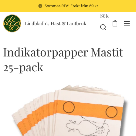
Sommar-REA! Frakt från 69 kr
Sök
Lindbladh´s Häst & Lantbruk
Indikatorpapper Mastit
25-pack