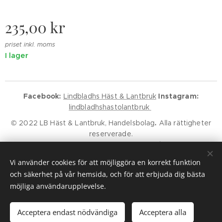
235,00
kr
priset inkl. moms
I lager
Facebook:
Lindbladhs Häst & Lantbruk
Instagram:
lindbladhshastolantbruk
© 2022 LB Häst & Lantbruk, Handelsbolag
.
Alla rättigheter
reserverade.
Godkänd för F-Skatt.
Kundservice
Klarna Villkor
Klarna Policy
Vi använder cookies för att möjliggöra en korrekt funktion
Cookies
och säkerhet på vår hemsida, och för att erbjuda dig bästa
möjliga användarupplevelse.
Lägg i kundvagnen
Acceptera endast nödvändiga
Acceptera alla