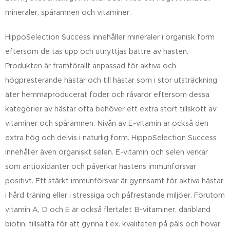
mineraler, spårämnen och vitaminer.
HippoSelection Success innehåller mineraler i organisk form
eftersom de tas upp och utnyttjas bättre av hästen.
Produkten är framförallt anpassad för aktiva och
högpresterande hästar och till hästar som i stor utsträckning
äter hemmaproducerat foder och råvaror eftersom dessa
kategorier av hästar ofta behöver ett extra stort tillskott av
vitaminer och spårämnen. Nivån av E-vitamin är också den
extra hög och delvis i naturlig form. HippoSelection Success
innehåller även organiskt selen. E-vitamin och selen verkar
som antioxidanter och påverkar hästens immunförsvar
positivt. Ett stärkt immunförsvar är gynnsamt för aktiva hästar
i hård träning eller i stressiga och påfrestande miljöer. Förutom
vitamin A, D och E är också flertalet B-vitaminer, däribland
biotin, tillsatta för att gynna t.ex. kvaliteten på päls och hovar.