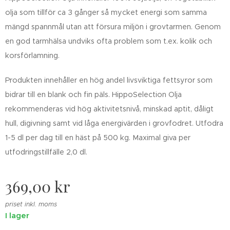
olja som tillför ca 3 gånger så mycket energi som samma
mängd spannmål utan att försura miljön i grovtarmen. Genom
en god tarmhälsa undviks ofta problem som t.ex. kolik och
korsförlamning.
Produkten innehåller en hög andel livsviktiga fettsyror som
bidrar till en blank och fin päls. HippoSelection Olja
rekommenderas vid hög aktivitetsnivå, minskad aptit, dåligt
hull, digivning samt vid låga energivärden i grovfodret. Utfodra
1-5 dl per dag till en häst på 500 kg. Maximal giva per
utfodringstillfälle 2,0 dl.
369,00
kr
priset inkl. moms
I lager