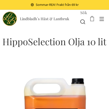
Sommar-REA! Frakt från 69 kr
Sök
Lindbladh´s Häst & Lantbruk
HippoSelection Olja 10 lit