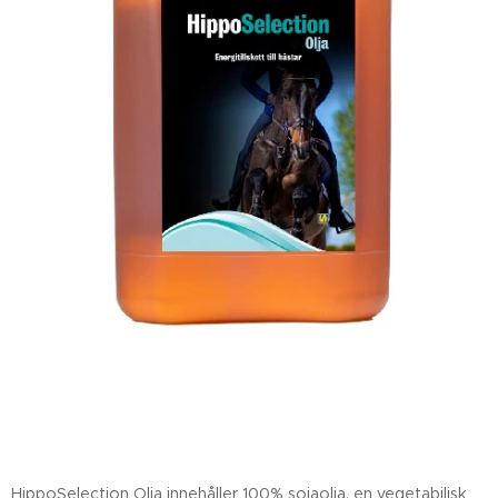
HippoSelection Olja innehåller 100% sojaolja, en vegetabilisk