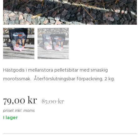
Hästgodis i mellanstora pelletsbitar med smaskig
morotssmak. Återförslutningsbar förpackning, 2 kg.
79,00
kr
85,00
kr
priset inkl. moms
I lager