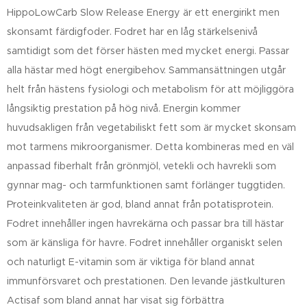
HippoLowCarb Slow Release Energy är ett energirikt men
skonsamt färdigfoder. Fodret har en låg stärkelsenivå
samtidigt som det förser hästen med mycket energi. Passar
alla hästar med högt energibehov. Sammansättningen utgår
helt från hästens fysiologi och metabolism för att möjliggöra
långsiktig prestation på hög nivå. Energin kommer
huvudsakligen från vegetabiliskt fett som är mycket skonsam
mot tarmens mikroorganismer. Detta kombineras med en väl
anpassad fiberhalt från grönmjöl, vetekli och havrekli som
gynnar mag- och tarmfunktionen samt förlänger tuggtiden.
Proteinkvaliteten är god, bland annat från potatisprotein.
Fodret innehåller ingen havrekärna och passar bra till hästar
som är känsliga för havre. Fodret innehåller organiskt selen
och naturligt E-vitamin som är viktiga för bland annat
immunförsvaret och prestationen. Den levande jästkulturen
Actisaf som bland annat har visat sig förbättra