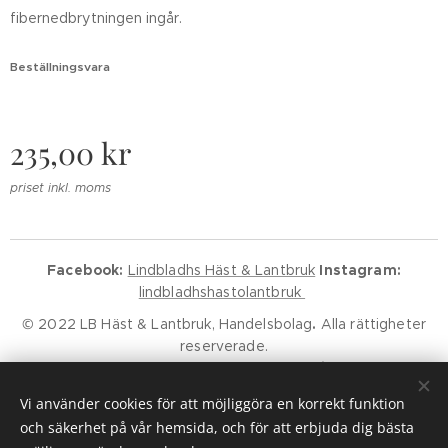
fibernedbrytningen ingår.
Beställningsvara
235,00
kr
priset inkl. moms
Facebook:
Lindbladhs Häst & Lantbruk
Instagram:
lindbladhshastolantbruk
© 2022 LB Häst & Lantbruk, Handelsbolag
.
Alla rättigheter
reserverade.
Godkänd för F-Skatt.
Kundservice
Klarna Villkor
Klarna Policy
Vi använder cookies för att möjliggöra en korrekt funktion
Cookies
och säkerhet på vår hemsida, och för att erbjuda dig bästa