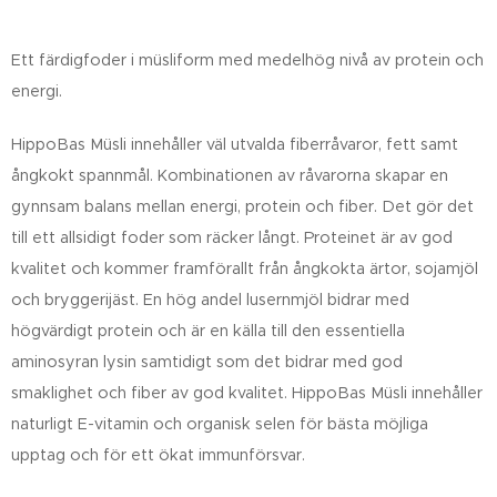
Ett färdigfoder i müsliform med medelhög nivå av protein och
energi.
HippoBas Müsli innehåller väl utvalda fiberråvaror, fett samt
ångkokt spannmål. Kombinationen av råvarorna skapar en
gynnsam balans mellan energi, protein och fiber. Det gör det
till ett allsidigt foder som räcker långt. Proteinet är av god
kvalitet och kommer framförallt från ångkokta ärtor, sojamjöl
och bryggerijäst. En hög andel lusernmjöl bidrar med
högvärdigt protein och är en källa till den essentiella
aminosyran lysin samtidigt som det bidrar med god
smaklighet och fiber av god kvalitet. HippoBas Müsli innehåller
naturligt E-vitamin och organisk selen för bästa möjliga
upptag och för ett ökat immunförsvar.