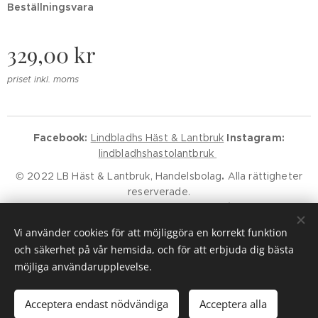
Beställningsvara
329,00
kr
priset inkl. moms
Facebook:
Lindbladhs Häst & Lantbruk
Instagram:
lindbladhshastolantbruk
© 2022 LB Häst & Lantbruk, Handelsbolag
.
Alla rättigheter
reserverade.
Godkänd för F-Skatt.
Kundservice
Klarna Villkor
Klarna Policy
Vi använder cookies för att möjliggöra en korrekt funktion
Cookies
och säkerhet på vår hemsida, och för att erbjuda dig bästa
möjliga användarupplevelse.
Lägg i kundvagnen
Acceptera endast nödvändiga
Acceptera alla