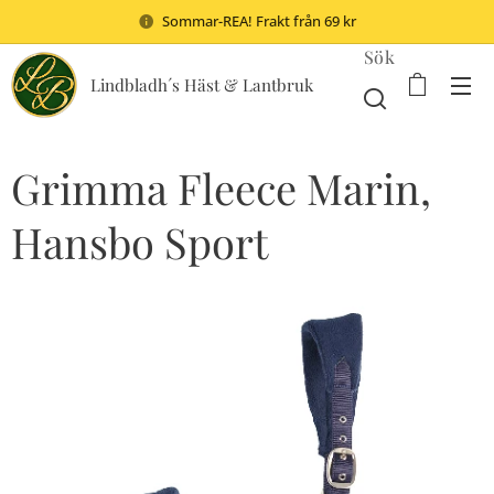
Sommar-REA! Frakt från 69 kr
Sök
Lindbladh´s Häst & Lantbruk
Grimma Fleece Marin,
Hansbo Sport