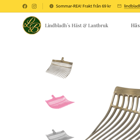
Sommar-REA! Frakt från 69 kr
lindbla
Häs
Lindbladh´s Häst & Lantbruk