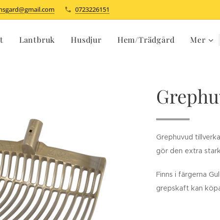
dhsgard@gmail.com
0723226151
t
Lantbruk
Husdjur
Hem/Trädgård
Mer
Grephu
Grephuvud tillverka
gör den extra stark
Finns i färgerna G
grepskaft kan köpas