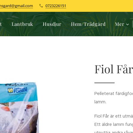
dhsgard@gmail.com
0723226151
t
Lantbruk
Husdjur
Hem/Trädgård
Mer
Fiol Får
Pelleterat färdigf
lamm.
Fiol Får är ett utmä
Ett äldre lamm fung
utnyttja andra rå