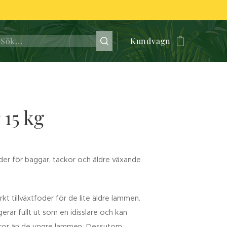
Kundvagn
 15 kg
oder för baggar, tackor och äldre växande
rkt tillväxtfoder för de lite äldre lammen.
erar fullt ut som en idisslare och kan
varor än de yngre lammen. Dessutom