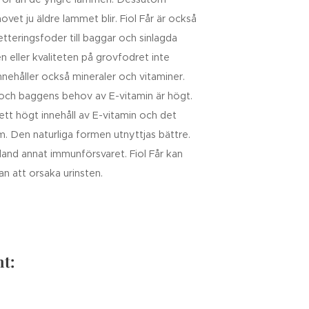
vet ju äldre lammet blir. Fiol Får är också
tteringsfoder till baggar och sinlagda
en eller kvaliteten på grovfodret inte
r innehåller också mineraler och vitaminer.
och baggens behov av E-vitamin är högt.
 ett högt innehåll av E-vitamin och det
orm. Den naturliga formen utnyttjas bättre.
land annat immunförsvaret. Fiol Får kan
an att orsaka urinsten.
nt: