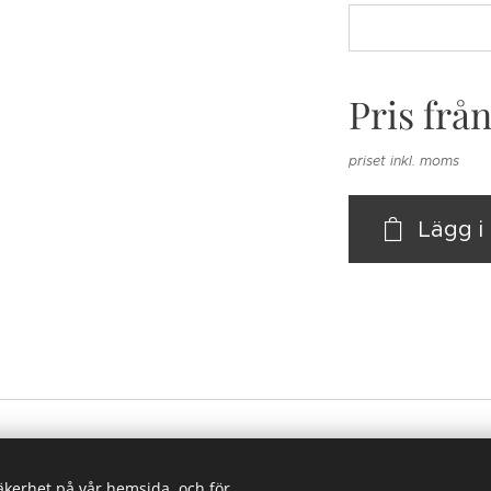
Pris frå
priset inkl. moms
Lägg 
book:
Lindbladhs Häst & Lantbruk
Instagram:
lindbladhshastolan
B Häst & Lantbruk, Handelsbolag
.
Alla rättigheter reserverade.
säkerhet på vår hemsida, och för