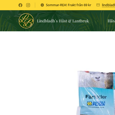
Sommar-REA! Frakt från 69 kr
lindbla
Häs
Lindbladh´s Häst & Lantbruk