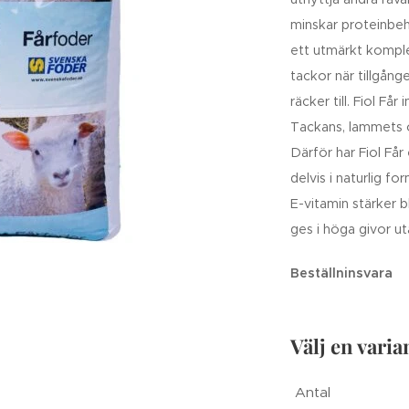
minskar proteinbeho
ett utmärkt komple
tackor när tillgång
räcker till. Fiol Få
Tackans, lammets 
Därför har Fiol Får
delvis i naturlig f
E-vitamin stärker b
ges i höga givor ut
Beställninsvara
Välj en varia
Antal