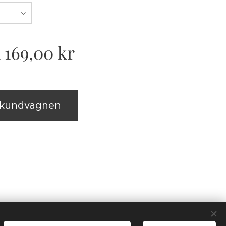
n
169,00
kr
i kundvagnen
tbruk