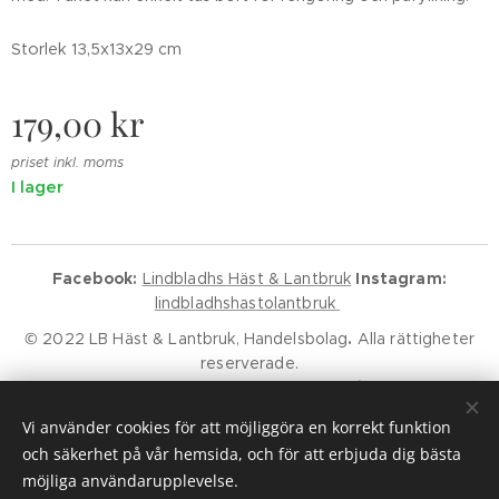
Storlek 13,5x13x29 cm
179,00
kr
priset inkl. moms
I lager
Facebook:
Lindbladhs Häst & Lantbruk
Instagram:
lindbladhshastolantbruk
© 2022 LB Häst & Lantbruk, Handelsbolag
.
Alla rättigheter
reserverade.
Godkänd för F-Skatt.
Kundservice
Klarna Villkor
Klarna Policy
Vi använder cookies för att möjliggöra en korrekt funktion
Cookies
och säkerhet på vår hemsida, och för att erbjuda dig bästa
möjliga användarupplevelse.