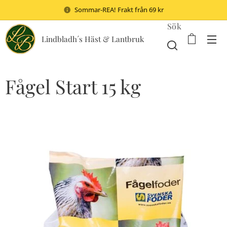
Sommar-REA! Frakt från 69 kr
Sök
Lindbladh´s Häst & Lantbruk
Fågel Start 15 kg