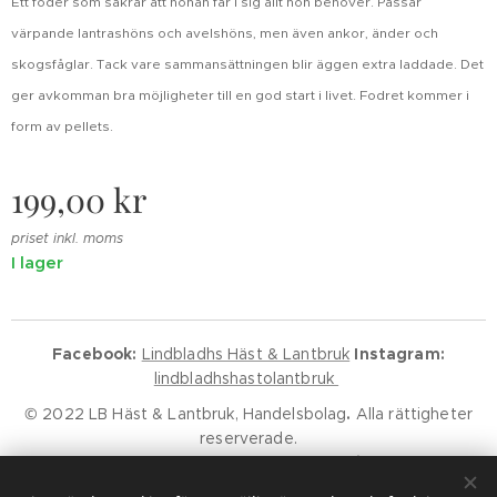
Ett foder som säkrar att hönan får i sig allt hon behöver. Passar
värpande lantrashöns och avelshöns, men även ankor, änder och
skogsfåglar. Tack vare sammansättningen blir äggen extra laddade. Det
ger avkomman bra möjligheter till en god start i livet. Fodret kommer i
form av pellets.
199,00
kr
priset inkl. moms
I lager
Facebook:
Lindbladhs Häst & Lantbruk
Instagram:
lindbladhshastolantbruk
© 2022 LB Häst & Lantbruk, Handelsbolag
.
Alla rättigheter
reserverade.
Godkänd för F-Skatt.
Kundservice
Klarna Villkor
Klarna Policy