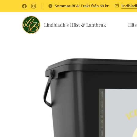
Sommar-REA! Frakt från 69 kr
lindbla
Häs
Lindbladh´s Häst & Lantbruk