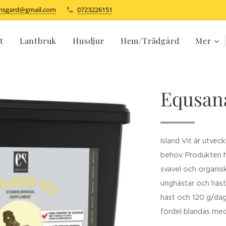
dhsgard@gmail.com
0723226151
t
Lantbruk
Husdjur
Hem/Trädgård
Mer
Equsana
Island Vit är utvec
behov. Produkten ha
svavel och organis
unghästar och hästa
häst och 120 g/dag
fördel blandas med 