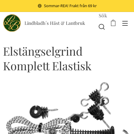
Sommar-REA! Frakt från 69 kr
Sök
Lindbladh´s Häst & Lantbruk
Elstängselgrind
Komplett Elastisk