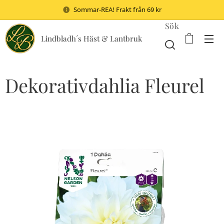
Sommar-REA! Frakt från 69 kr
Sök
Lindbladh´s Häst & Lantbruk
Dekorativdahlia Fleurel