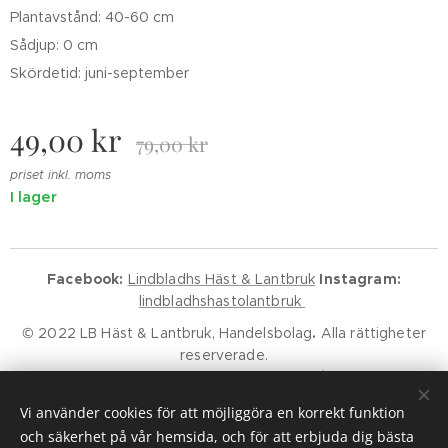
Plantavstånd: 40-60 cm
Sådjup: 0 cm
Skördetid: juni-september
49,00
kr
79,00
kr
priset inkl. moms
I lager
Facebook:
Lindbladhs Häst & Lantbruk
Instagram:
lindbladhshastolantbruk
© 2022 LB Häst & Lantbruk, Handelsbolag
.
Alla rättigheter
reserverade.
Godkänd för F-Skatt.
Kundservice
Klarna Villkor
Klarna Policy
Vi använder cookies för att möjliggöra en korrekt funktion
Cookies
och säkerhet på vår hemsida, och för att erbjuda dig bästa