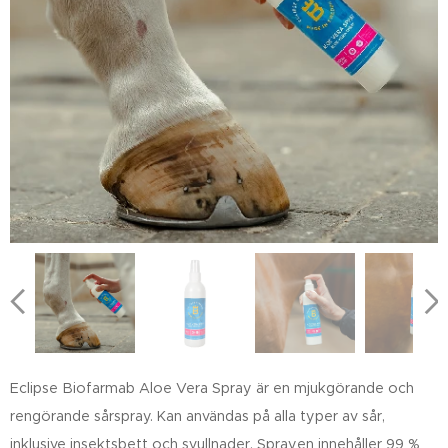
Eclipse Biofarmab Aloe Vera Spray är en mjukgörande och
rengörande sårspray. Kan användas på alla typer av sår,
inklusive insektsbett och svullnader. Sprayen innehåller 99 %