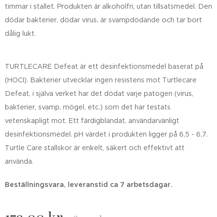
timmar i stallet. Produkten är alkoholfri, utan tillsatsmedel. Den
dödar bakterier, dödar virus, är
svampdödande
och tar bort
dålig lukt.
TURTLECARE
Defeat
är ett desinfektionsmedel baserat på
(HOCI). Bakterier utvecklar ingen resistens mot
Turtlecare
Defeat
, i själva verket har det dödat varje patogen (virus,
bakterier, svamp, mögel, etc.) som det har testats
vetenskapligt mot. Ett
färdigblandat
, användarvänligt
desinfektionsmedel. pH värdet i produkten ligger på 6,5 - 6,7.
Turtle
Care
stallskor
är enkelt, säkert och effektivt att
använda.
Beställningsvara, leveranstid ca 7 arbetsdagar.
179,00
kr